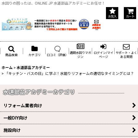
水回りの困ったは、ONLINE JP 水道部品アカデミーにお任せ！
お気入
カート
週間水回りマガ
ログイン/マイ
サポート・よく
商品検索
カテゴリ
口コミ（評価）
ジン
ページ
ある質問
ホーム
>
水道部品アカデミー
>
「キッチン・バスの日」に学ぶ！水廻りリフォームの適切なタイミングとは？
水道部品アカデミーカテゴリ
リフォーム業者向け
一般DIY向け
施設向け