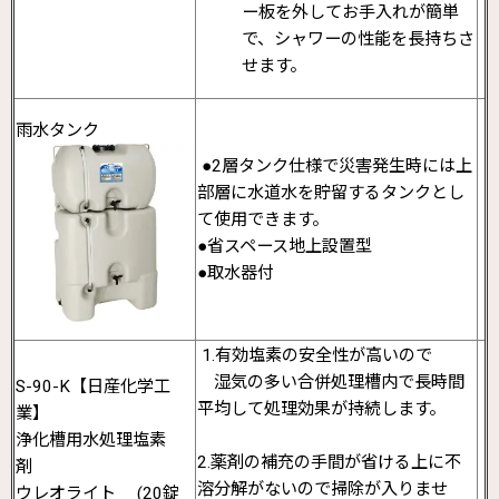
ー板を外してお手入れが簡単
で、シャワーの性能を長持ちさ
せます。
雨水タンク
●2層タンク仕様で災害発生時には上
部層に水道水を貯留するタンクとし
て使用できます。
●省スペース地上設置型
●取水器付
1.有効塩素の安全性が高いので
湿気の多い合併処理槽内で長時間
S-90-K【日産化学工
平均して処理効果が持続します。
業】
浄化槽用水処理塩素
2.薬剤の補充の手間が省ける上に不
剤
溶分解がないので掃除が入りませ
ウレオライト (20錠