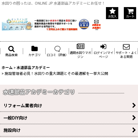
水回りの困ったは、ONLINE JP 水道部品アカデミーにお任せ！
お気入
カート
週間水回りマガ
ログイン/マイ
サポート・よく
商品検索
カテゴリ
口コミ（評価）
ジン
ページ
ある質問
ホーム
>
水道部品アカデミー
>
施設管理者必見！水回りの重大課題とその最適解を一挙大公開
水道部品アカデミーカテゴリ
リフォーム業者向け
一般DIY向け
施設向け