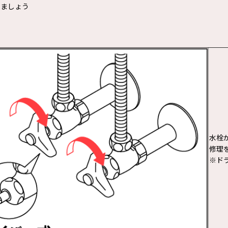
いましょう
水栓
修理
※ド