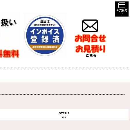
お支払方
法
STEP 3
完了