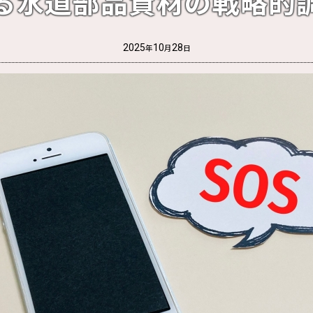
る水道部品資材の戦略的
2025
10
28
年
月
日